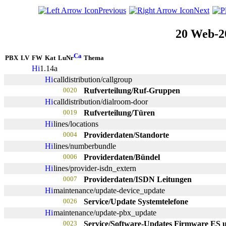
Previous
Next
20 Web-2
PBX
LV
FW
Kat
LuNr
Thema
1.14a
calldistribution/callgroup
0020
Rufverteilung/Ruf-Gruppen
calldistribution/dialroom-door
0019
Rufverteilung/Türen
lines/locations
0004
Providerdaten/Standorte
lines/numberbundle
0006
Providerdaten/Bündel
lines/provider-isdn_extern
0007
Providerdaten/ISDN Leitungen
maintenance/update-device_update
0026
Service/Update Systemtelefone
maintenance/update-pbx_update
0023
Service/Software-Updates Firmware ES 